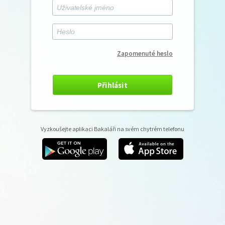
Zapomenuté heslo
Přihlásit
Vyzkoušejte aplikaci Bakaláři na svém chytrém telefonu